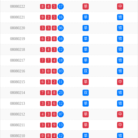
08080222
8
4
5
17
单
中
08080221
9
2
5
16
单
错
08080220
3
3
0
06
单
错
08080219
6
2
8
16
单
错
08080218
5
4
3
12
单
错
08080217
7
7
4
18
单
错
08080216
3
0
0
03
双
错
08080215
6
3
2
11
单
中
08080214
7
8
8
23
双
错
08080213
3
3
6
12
单
错
08080212
4
3
0
07
单
中
08080211
3
1
9
13
单
中
08080210
0
8
4
12
单
错