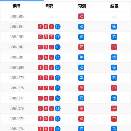
期号
号码
预测
结果
08080285
---
双
---
08080284
4
8
7
19
双
错
08080283
9
5
7
21
双
错
08080282
9
9
0
18
双
中
08080281
6
6
2
14
单
错
08080280
1
3
9
13
双
错
08080279
4
4
4
12
单
错
08080278
5
2
8
15
单
中
08080277
5
4
0
09
双
错
08080276
5
0
6
11
单
中
08080275
7
5
6
18
双
中
08080274
1
6
4
11
双
错