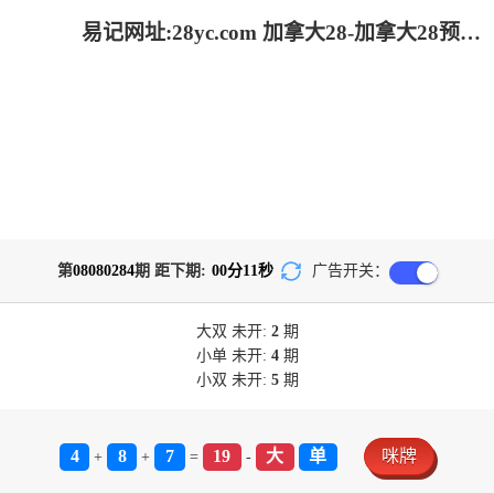
易记网址:28yc.com 加拿大28-加拿大28预测开奖官网咪牌|pc走势最新预测_专注研究!
第
08080284
期 距下期:
00
分
11
秒
广告开关：
大双
未开:
2
期
小单
未开:
4
期
小双
未开:
5
期
4
8
7
19
大
单
咪牌
+
+
=
-