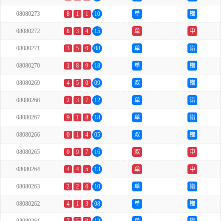
08080273
8
1
1
10
单
错
08080272
8
3
4
15
单
中
08080271
3
5
0
08
单
错
08080270
1
8
9
18
单
错
08080269
4
5
0
09
双
错
08080268
2
3
7
12
单
错
08080267
9
1
8
18
单
错
08080266
0
1
4
05
双
错
08080265
0
9
7
16
双
中
08080264
4
4
5
13
单
中
08080263
2
2
6
10
单
错
08080262
4
1
3
08
单
错