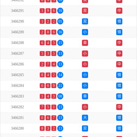
3466292
6
9
3
18
双
中
3466291
1
9
6
16
双
中
3466290
1
2
2
05
双
错
3466289
2
8
6
16
小
错
3466288
6
4
5
15
单
中
3466287
5
3
5
13
小
中
3466286
2
7
4
13
小
中
3466285
8
4
2
14
小
错
3466284
6
6
9
21
小
错
3466283
1
4
3
08
单
错
3466282
7
5
1
13
小
中
3466281
0
6
7
13
大
错
3466280
8
3
2
13
双
错