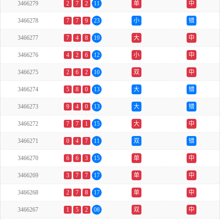
3466279
2
7
2
11
单
中
3466278
7
7
9
23
小
错
3466277
7
4
8
19
大
中
3466276
4
2
6
12
小
中
3466275
2
6
2
10
双
中
3466274
5
8
0
13
大
错
3466273
9
4
0
13
大
错
3466272
7
7
1
15
大
中
3466271
0
4
7
11
双
错
3466270
6
6
3
15
单
中
3466269
3
7
7
17
单
中
3466268
2
7
8
17
单
中
3466267
1
5
2
08
双
中