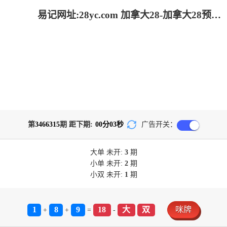
易记网址:28yc.com 加拿大28-加拿大28预测开奖官网咪牌|pc走势最新预测_专注研究!
第
3466315
期 距下期:
00
分
03
秒
广告开关：
大单
未开:
3
期
小单
未开:
2
期
小双
未开:
1
期
1
8
9
18
大
双
咪牌
+
+
=
-