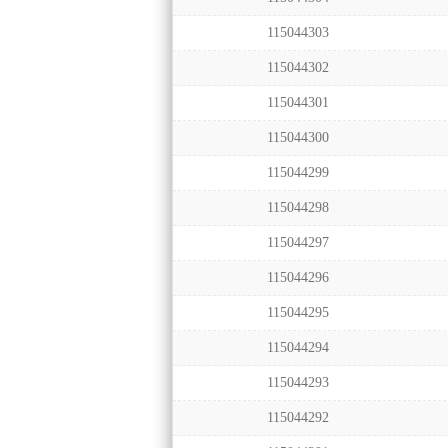
115044303
115044302
115044301
115044300
115044299
115044298
115044297
115044296
115044295
115044294
115044293
115044292