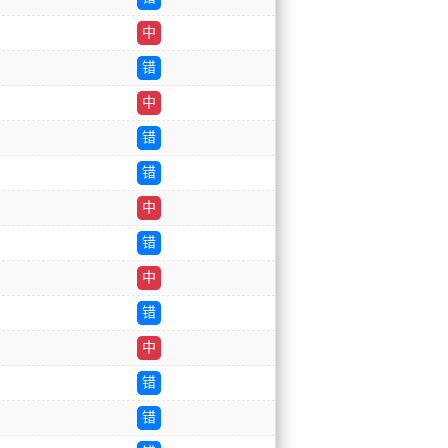
中
错
中
错
错
中
错
中
错
中
错
错