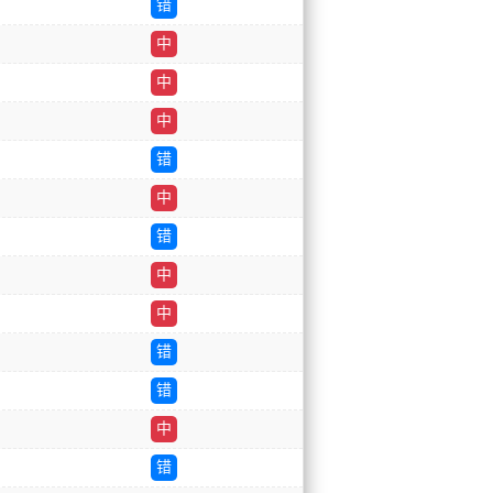
错
中
中
中
错
中
错
中
中
错
错
中
错