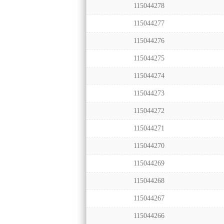
115044278
115044277
115044276
115044275
115044274
115044273
115044272
115044271
115044270
115044269
115044268
115044267
115044266