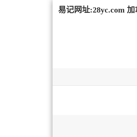
易记网址:28yc.co