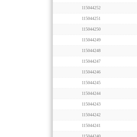
115044252
115044251
115044250
115044249
115044248
115044247
115044246
115044245
115044244
115044243
115044242
115044241
115044240