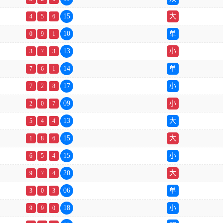
15
大
4
5
6
10
单
0
9
1
13
小
3
7
3
14
单
7
6
1
17
小
7
2
8
09
小
2
0
7
13
大
5
4
4
15
大
1
8
6
15
小
6
5
4
20
大
9
7
4
06
单
3
0
3
18
小
9
9
0