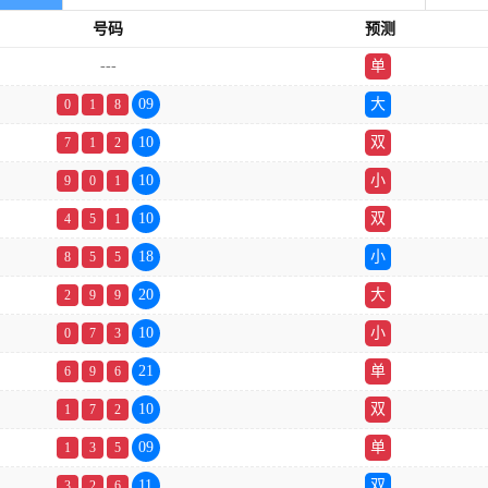
号码
预测
---
单
09
大
0
1
8
10
双
7
1
2
10
小
9
0
1
10
双
4
5
1
18
小
8
5
5
20
大
2
9
9
10
小
0
7
3
21
单
6
9
6
10
双
1
7
2
09
单
1
3
5
11
双
3
2
6