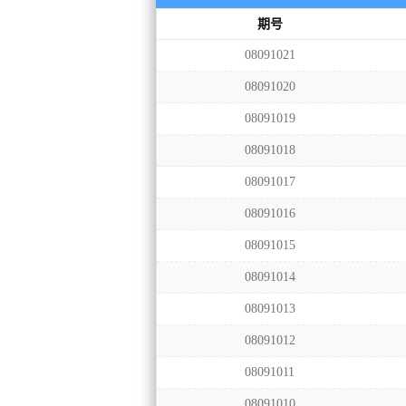
期号
08091021
08091020
08091019
08091018
08091017
08091016
08091015
08091014
08091013
08091012
08091011
08091010