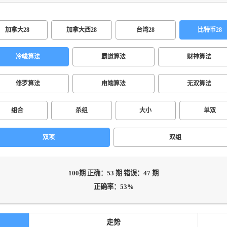
加拿大28
加拿大西28
台湾28
比特币28
冷峻算法
霸道算法
财神算法
修罗算法
甪端算法
无双算法
组合
杀组
大小
单双
双项
双组
100期 正确：53 期 错误：47 期
正确率：53%
走势