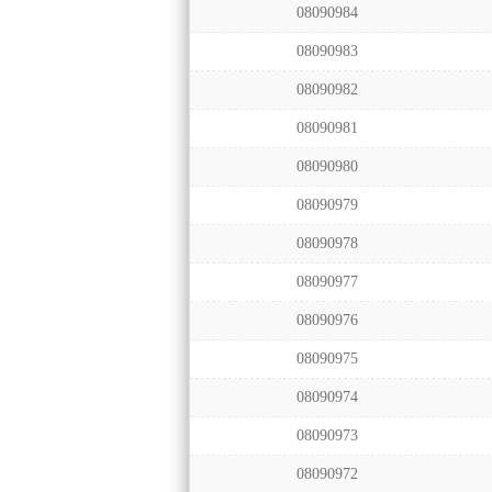
08090984
08090983
08090982
08090981
08090980
08090979
08090978
08090977
08090976
08090975
08090974
08090973
08090972