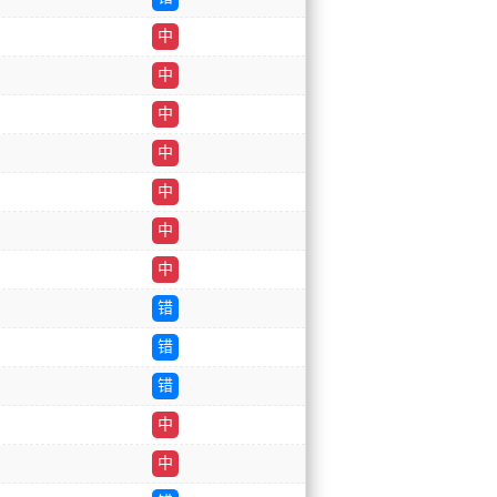
中
中
中
中
中
中
中
错
错
错
中
中