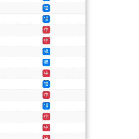
错
错
中
中
错
错
中
错
中
错
中
中
中