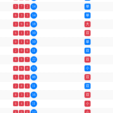
14
单
5
7
2
14
单
6
3
5
18
大
3
9
6
10
双
6
1
3
10
单
0
1
9
11
双
2
9
0
22
双
6
9
7
15
小
6
9
0
08
双
1
6
1
11
双
2
8
1
16
双
8
3
5
11
小
6
4
1
12
小
6
0
6