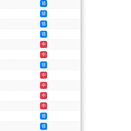
错
错
错
错
中
中
错
中
中
中
中
错
错