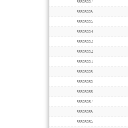
08090997
08090996
08090995
08090994
08090993
08090992
08090991
08090990
08090989
08090988
08090987
08090986
08090985