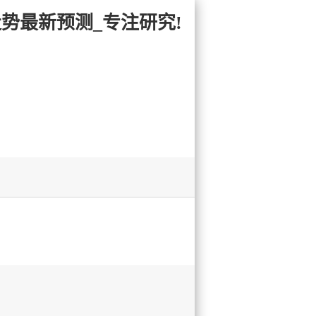
c走势最新预测_专注研究!