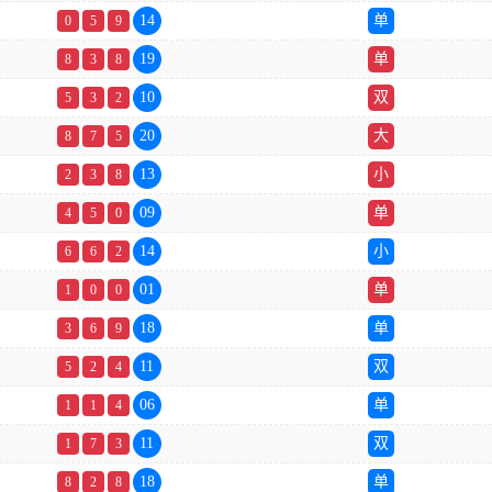
14
单
0
5
9
19
单
8
3
8
10
双
5
3
2
20
大
8
7
5
13
小
2
3
8
09
单
4
5
0
14
小
6
6
2
01
单
1
0
0
18
单
3
6
9
11
双
5
2
4
06
单
1
1
4
11
双
1
7
3
18
单
8
2
8