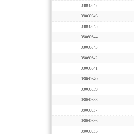
08060647
08060646
08060645
08060644
08060643
08060642
08060641
08060640
08060639
08060638
08060637
08060636
08060635