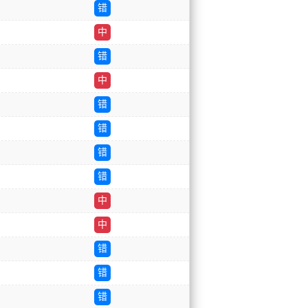
错
中
错
中
错
错
错
错
中
中
错
错
错