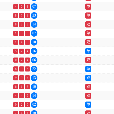
07
单
4
0
3
23
单
8
7
8
14
双
8
3
3
07
单
1
0
6
10
双
1
4
5
16
单
5
7
4
06
双
0
2
4
22
单
8
9
5
13
双
9
0
4
10
双
6
1
3
14
双
4
4
6
02
单
0
2
0
20
双
4
9
7