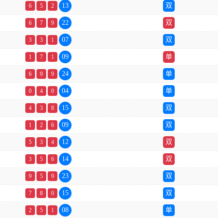
13
双
6
5
2
22
双
6
7
9
07
双
3
3
1
09
单
1
7
1
24
单
6
9
9
04
单
0
4
0
15
双
4
3
8
09
双
1
2
6
12
双
5
3
4
14
双
3
5
6
23
双
9
5
9
15
双
7
8
0
08
单
2
5
1