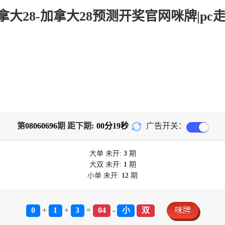
m 加拿大28-加拿大28预测开奖官网咪牌|p
第
08060696
期 距下期:
00
分
19
秒
广告开关：
大单
未开:
3
期
大双
未开:
1
期
小单
未开:
12
期
0
+
1
+
3
=
04
-
小
双
咪牌