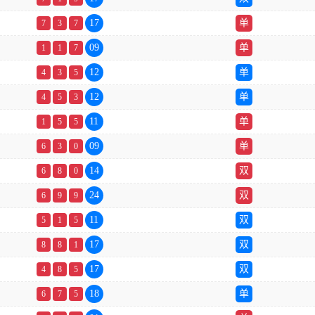
17
单
7
3
7
09
单
1
1
7
12
单
4
3
5
12
单
4
5
3
11
单
1
5
5
09
单
6
3
0
14
双
6
8
0
24
双
6
9
9
11
双
5
1
5
17
双
8
8
1
17
双
4
8
5
18
单
6
7
5