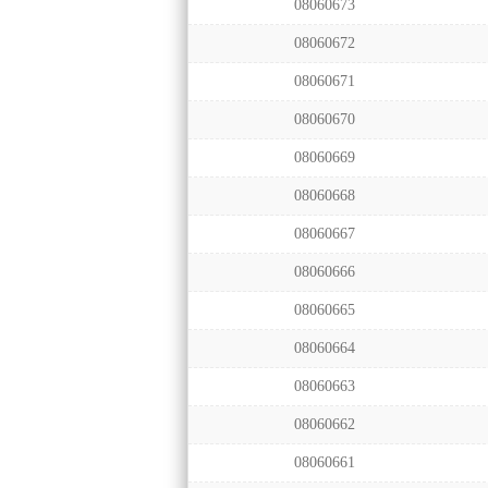
08060673
08060672
08060671
08060670
08060669
08060668
08060667
08060666
08060665
08060664
08060663
08060662
08060661