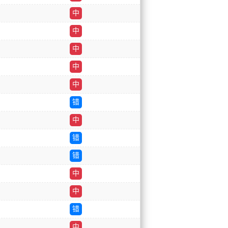
中
中
中
中
中
错
中
错
错
中
中
错
中