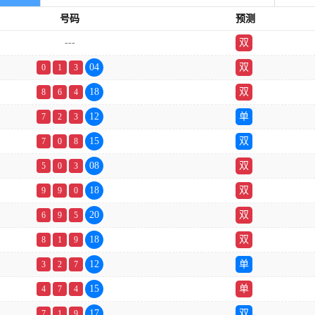
号码
预测
---
双
04
双
0
1
3
18
双
8
6
4
12
单
7
2
3
15
双
7
0
8
08
双
5
0
3
18
双
9
9
0
20
双
6
9
5
18
双
8
1
9
12
单
3
2
7
15
单
4
7
4
17
双
7
1
9