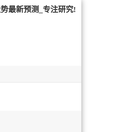
c走势最新预测_专注研究!