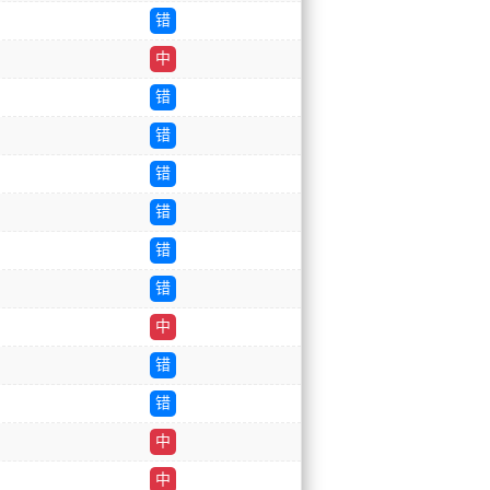
错
中
错
错
错
错
错
错
中
错
错
中
中