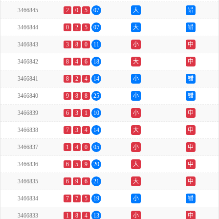
3466845
2
0
5
07
大
错
3466844
0
2
5
07
大
错
3466843
3
8
0
11
小
中
3466842
8
4
6
18
大
中
3466841
8
2
4
14
小
错
3466840
9
8
8
25
小
错
3466839
6
3
1
10
小
中
3466838
7
3
4
14
大
中
3466837
1
4
0
05
小
中
3466836
6
5
9
20
大
中
3466835
6
9
6
21
大
中
3466834
7
7
5
19
小
错
3466833
1
8
4
13
小
中