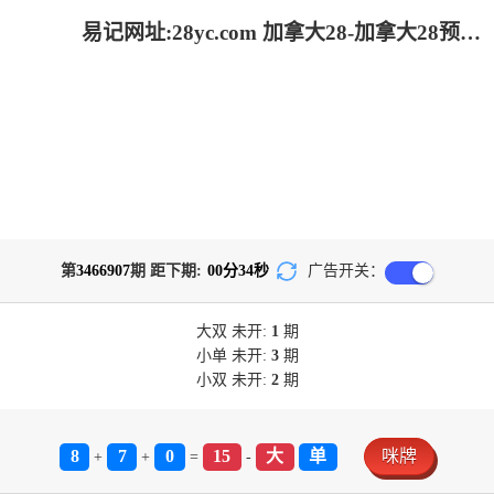
易记网址:28yc.com 加拿大28-加拿大28预测开奖官网咪牌|pc走势最新预测_专注研究!
第
3466907
期 距下期:
00
分
34
秒
广告开关：
大双
未开:
1
期
小单
未开:
3
期
小双
未开:
2
期
8
7
0
15
大
单
咪牌
+
+
=
-