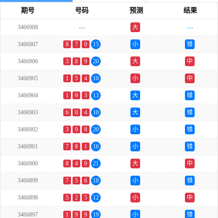
期号
号码
预测
结果
3466908
---
大
---
单
3466907
8
7
0
15
小
错
3466906
3
8
9
20
大
中
3466905
1
5
4
10
小
中
3466904
1
9
3
13
大
错
3466903
6
0
4
10
大
错
3466902
3
9
8
20
小
错
3466901
7
8
1
16
小
错
3466900
8
4
9
21
大
中
3466899
7
5
6
18
小
错
3466898
5
2
5
12
小
中
3466897
1
9
9
19
小
错