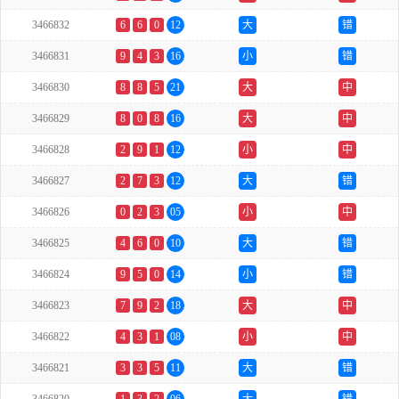
3466832
6
6
0
12
大
错
3466831
9
4
3
16
小
错
3466830
8
8
5
21
大
中
3466829
8
0
8
16
大
中
3466828
2
9
1
12
小
中
3466827
2
7
3
12
大
错
3466826
0
2
3
05
小
中
3466825
4
6
0
10
大
错
3466824
9
5
0
14
小
错
3466823
7
9
2
18
大
中
3466822
4
3
1
08
小
中
3466821
3
3
5
11
大
错