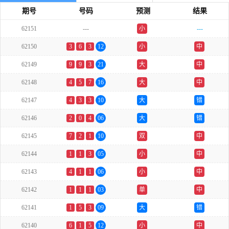
期号
号码
预测
结果
62151
---
小
---
62150
3
6
3
12
小
中
62149
9
9
3
21
大
中
62148
4
5
7
16
大
中
62147
4
3
3
10
大
错
62146
2
0
4
06
大
错
62145
7
2
1
10
双
中
62144
1
1
3
05
小
中
62143
4
1
1
06
小
中
62142
1
1
1
03
单
中
62141
1
5
3
09
大
错
62140
6
1
5
12
小
中