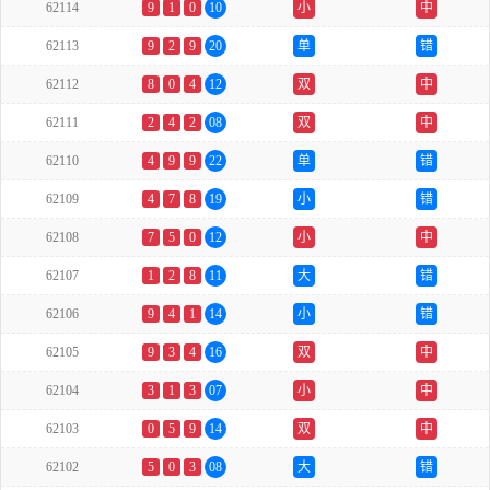
62114
9
1
0
10
小
中
62113
9
2
9
20
单
错
62112
8
0
4
12
双
中
62111
2
4
2
08
双
中
62110
4
9
9
22
单
错
62109
4
7
8
19
小
错
62108
7
5
0
12
小
中
62107
1
2
8
11
大
错
62106
9
4
1
14
小
错
62105
9
3
4
16
双
中
62104
3
1
3
07
小
中
62103
0
5
9
14
双
中
62102
5
0
3
08
大
错