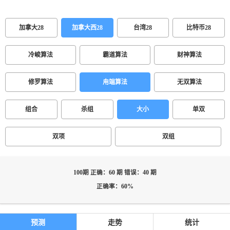
加拿大28
加拿大西28
台湾28
比特币28
冷峻算法
霸道算法
财神算法
修罗算法
甪端算法
无双算法
组合
杀组
大小
单双
双项
双组
100期 正确：60 期 错误：40 期
正确率：60%
预测
走势
统计