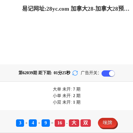
易记网址:28yc.com 加拿大28-加拿大28预测开奖官网咪牌|pc走势最新预测_专注研究!
第
62039
期 距下期:
01
分
24
秒
广告开关：
大单
未开:
7
期
小单
未开:
2
期
小双
未开:
1
期
3
4
9
16
大
双
咪牌
+
+
=
-