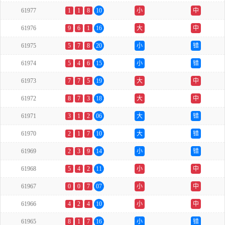
61977
1
1
8
10
小
中
61976
9
6
1
16
大
中
61975
5
7
8
20
小
错
61974
5
4
6
15
小
错
61973
7
7
5
19
大
中
61972
8
7
3
18
大
中
61971
3
1
2
06
大
错
61970
2
1
7
10
大
错
61969
2
3
9
14
小
错
61968
5
4
2
11
小
中
61967
0
0
7
07
小
中
61966
4
2
4
10
小
中
61965
8
1
7
16
小
错