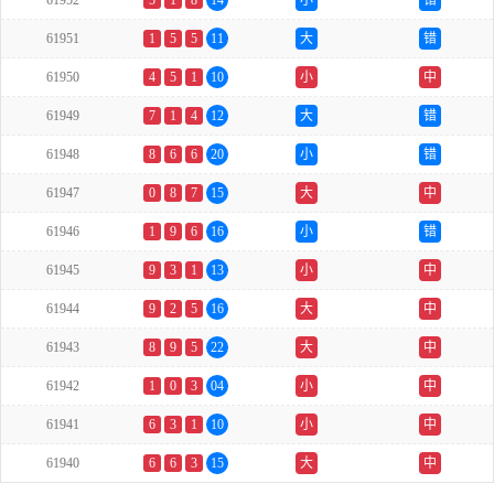
61952
5
1
8
14
小
错
61951
1
5
5
11
大
错
61950
4
5
1
10
小
中
61949
7
1
4
12
大
错
61948
8
6
6
20
小
错
61947
0
8
7
15
大
中
61946
1
9
6
16
小
错
61945
9
3
1
13
小
中
61944
9
2
5
16
大
中
61943
8
9
5
22
大
中
61942
1
0
3
04
小
中
61941
6
3
1
10
小
中
61940
6
6
3
15
大
中