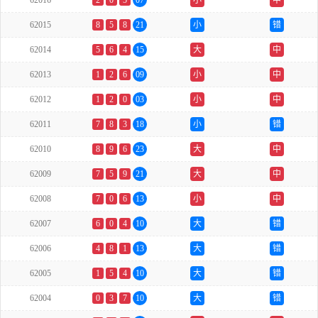
62016
2
0
5
07
小
中
62015
8
5
8
21
小
错
62014
5
6
4
15
大
中
62013
1
2
6
09
小
中
62012
1
2
0
03
小
中
62011
7
8
3
18
小
错
62010
8
9
6
23
大
中
62009
7
5
9
21
大
中
62008
7
0
6
13
小
中
62007
6
0
4
10
大
错
62006
4
8
1
13
大
错
62005
1
5
4
10
大
错
62004
0
3
7
10
大
错