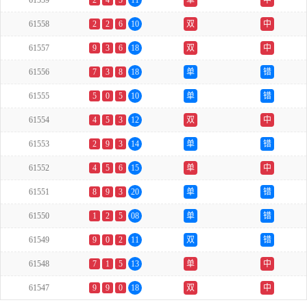
61559
2
4
5
11
单
中
61558
2
2
6
10
双
中
61557
9
3
6
18
双
中
61556
7
3
8
18
单
错
61555
5
0
5
10
单
错
61554
4
5
3
12
双
中
61553
2
9
3
14
单
错
61552
4
5
6
15
单
中
61551
8
9
3
20
单
错
61550
1
2
5
08
单
错
61549
9
0
2
11
双
错
61548
7
1
5
13
单
中
61547
9
9
0
18
双
中