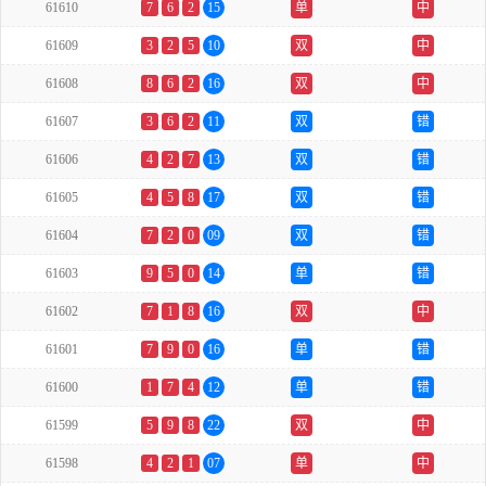
61610
7
6
2
15
单
中
61609
3
2
5
10
双
中
61608
8
6
2
16
双
中
61607
3
6
2
11
双
错
61606
4
2
7
13
双
错
61605
4
5
8
17
双
错
61604
7
2
0
09
双
错
61603
9
5
0
14
单
错
61602
7
1
8
16
双
中
61601
7
9
0
16
单
错
61600
1
7
4
12
单
错
61599
5
9
8
22
双
中
61598
4
2
1
07
单
中