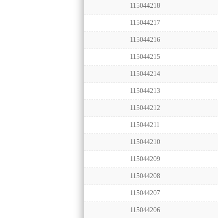
115044218
115044217
115044216
115044215
115044214
115044213
115044212
115044211
115044210
115044209
115044208
115044207
115044206