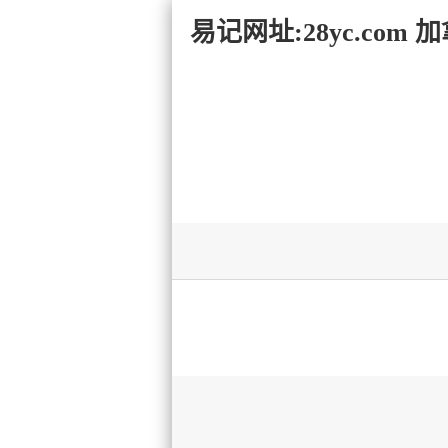
易记网址:28yc.co