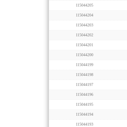
115044205
115044204
115044203
115044202
115044201
115044200
115044199
115044198
115044197
115044196
115044195
115044194
115044193