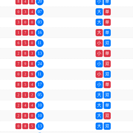
20
小
单
8
4
8
07
大
单
0
3
4
03
大
单
3
0
0
16
大
单
1
7
8
11
小
双
6
5
0
13
小
单
2
8
3
24
小
双
7
9
8
11
小
双
0
2
9
17
小
单
8
5
4
05
大
双
2
1
2
10
大
单
2
4
4
10
大
双
2
8
0
13
大
双
0
8
5