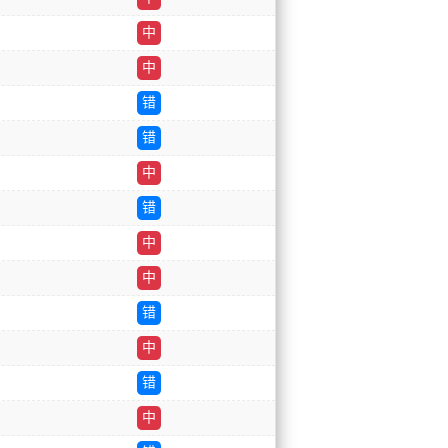
中
中
错
错
中
错
中
中
错
中
错
中