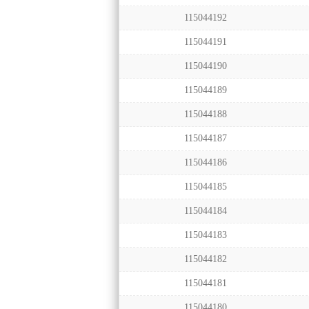
115044192
115044191
115044190
115044189
115044188
115044187
115044186
115044185
115044184
115044183
115044182
115044181
115044180