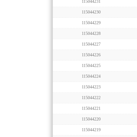
115044231
115044230
115044229
115044228
115044227
115044226
115044225
115044224
115044223
115044222
115044221
115044220
115044219