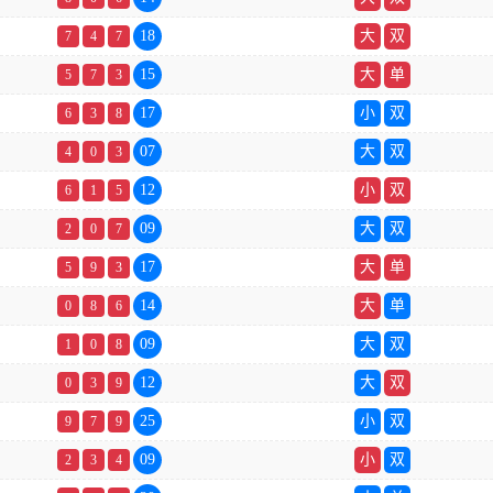
18
大
双
7
4
7
15
大
单
5
7
3
17
小
双
6
3
8
07
大
双
4
0
3
12
小
双
6
1
5
09
大
双
2
0
7
17
大
单
5
9
3
14
大
单
0
8
6
09
大
双
1
0
8
12
大
双
0
3
9
25
小
双
9
7
9
09
小
双
2
3
4