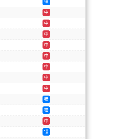
错
中
中
中
中
中
中
中
中
错
错
中
错