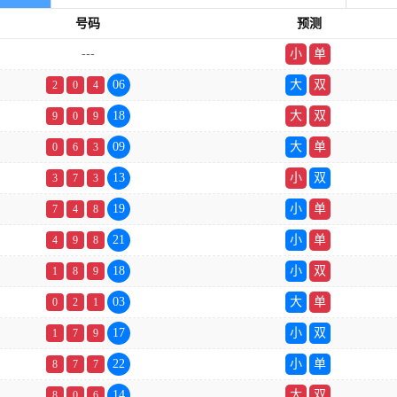
号码
预测
---
小
单
06
大
双
2
0
4
18
大
双
9
0
9
09
大
单
0
6
3
13
小
双
3
7
3
19
小
单
7
4
8
21
小
单
4
9
8
18
小
双
1
8
9
03
大
单
0
2
1
17
小
双
1
7
9
22
小
单
8
7
7
14
大
双
8
0
6