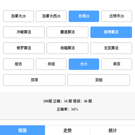
加拿大28
加拿大西28
台湾28
比特币28
冷峻算法
霸道算法
财神算法
修罗算法
甪端算法
无双算法
组合
杀组
大小
单双
双项
双组
100期 正确：54 期 错误：46 期
正确率：54%
预测
走势
统计