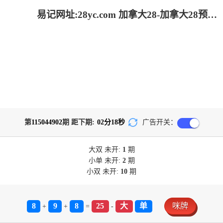
易记网址:28yc.com 加拿大28-加拿大28预测开奖官网咪牌|pc走势最新预测_专注研究!
第
115044902
期 距下期:
02
分
18
秒
广告开关：
大双
未开:
1
期
小单
未开:
2
期
小双
未开:
10
期
8
9
8
25
大
单
咪牌
+
+
=
-