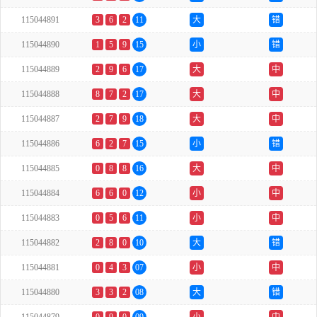
115044891
3
6
2
11
大
错
115044890
1
5
9
15
小
错
115044889
2
9
6
17
大
中
115044888
8
7
2
17
大
中
115044887
2
7
9
18
大
中
115044886
6
2
7
15
小
错
115044885
0
8
8
16
大
中
115044884
6
6
0
12
小
中
115044883
0
5
6
11
小
中
115044882
2
8
0
10
大
错
115044881
0
4
3
07
小
中
115044880
3
3
2
08
大
错