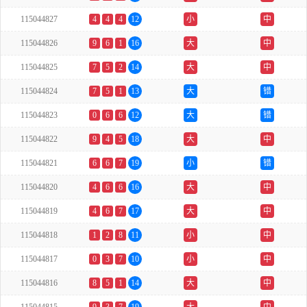
115044827
4
4
4
12
小
中
115044826
9
6
1
16
大
中
115044825
7
5
2
14
大
中
115044824
7
5
1
13
大
错
115044823
0
6
6
12
大
错
115044822
9
4
5
18
大
中
115044821
6
6
7
19
小
错
115044820
4
6
6
16
大
中
115044819
4
6
7
17
大
中
115044818
1
2
8
11
小
中
115044817
0
3
7
10
小
中
115044816
8
5
1
14
大
中