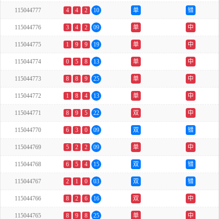
115044777
4
4
2
10
单
错
115044776
3
4
2
09
单
中
115044775
1
9
9
19
单
中
115044774
0
5
8
13
单
中
115044773
8
8
9
25
单
中
115044772
1
8
4
13
单
中
115044771
8
9
5
22
双
中
115044770
6
3
0
09
双
错
115044769
5
2
2
09
单
中
115044768
6
5
4
15
双
错
115044767
2
1
0
03
双
错
115044766
8
2
6
16
双
中
115044765
8
9
8
25
单
中