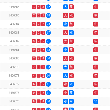
3466686
3
6
3
12
大
双
中
3466685
7
6
5
18
大
双
中
3466684
9
7
7
23
小
单
中
3466683
7
9
1
17
大
双
中
3466682
9
7
5
21
大
单
中
3466681
9
7
2
18
小
双
中
3466680
7
9
4
20
大
双
中
3466679
2
0
1
03
大
单
中
3466678
4
4
2
10
大
双
中
3466677
6
0
5
11
小
双
中
3466676
0
9
2
11
小
双
中
3466675
8
8
4
20
小
单
错