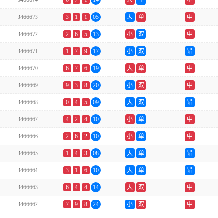
3466674
6
7
1
14
大
单
中
3466673
3
1
1
05
大
单
中
3466672
2
6
5
13
小
双
中
3466671
1
7
9
17
小
双
错
3466670
6
7
6
19
大
单
中
3466669
9
3
8
20
小
双
中
3466668
0
4
5
09
大
双
错
3466667
4
2
4
10
小
单
中
3466666
2
6
2
10
小
单
中
3466665
1
4
3
08
大
单
错
3466664
3
1
6
10
大
单
错
3466663
6
4
4
14
大
双
中
3466662
7
9
8
24
小
双
中