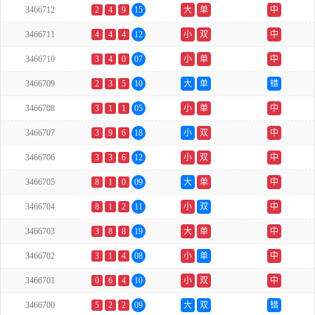
3466712
2
4
9
15
大
单
中
3466711
4
4
4
12
小
双
中
3466710
3
4
0
07
小
单
中
3466709
2
3
5
10
大
单
错
3466708
3
1
1
05
小
单
中
3466707
3
9
6
18
小
双
中
3466706
3
3
6
12
小
双
中
3466705
8
1
0
09
大
单
中
3466704
8
1
2
11
小
双
中
3466703
3
8
8
19
大
单
中
3466702
3
1
4
08
小
单
中
3466701
0
6
4
10
小
双
中
3466700
5
2
2
09
大
双
错