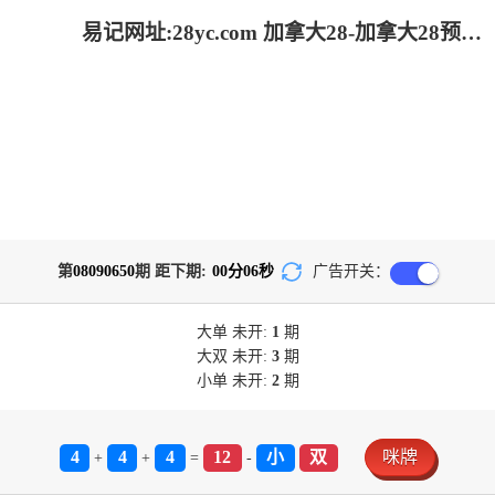
易记网址:28yc.com 加拿大28-加拿大28预测开奖官网咪牌|pc走势最新预测_专注研究!
第
08090650
期 距下期:
00
分
06
秒
广告开关：
大单
未开:
1
期
大双
未开:
3
期
小单
未开:
2
期
4
4
4
12
小
双
咪牌
+
+
=
-