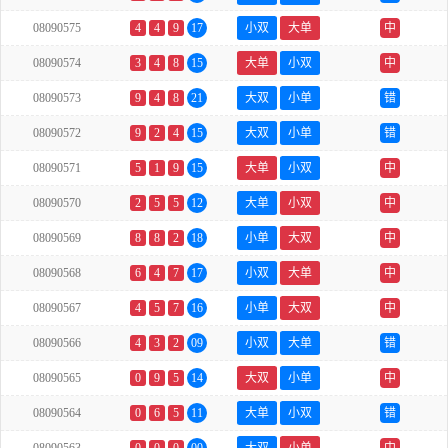
08090575
4
4
9
17
小双
大单
中
08090574
3
4
8
15
大单
小双
中
08090573
9
4
8
21
大双
小单
错
08090572
9
2
4
15
大双
小单
错
08090571
5
1
9
15
大单
小双
中
08090570
2
5
5
12
大单
小双
中
08090569
8
8
2
18
小单
大双
中
08090568
6
4
7
17
小双
大单
中
08090567
4
5
7
16
小单
大双
中
08090566
4
3
2
09
小双
大单
错
08090565
0
9
5
14
大双
小单
中
08090564
0
6
5
11
大单
小双
错