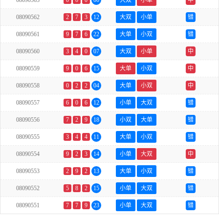
08090563
0
0
0
00
大双
小单
中
08090562
2
7
3
12
大双
小单
错
08090561
9
7
6
22
大单
小双
错
08090560
3
4
0
07
大双
小单
中
08090559
9
0
6
15
大单
小双
中
08090558
0
2
2
04
大单
小双
中
08090557
6
0
6
12
小单
大双
错
08090556
7
2
9
18
小双
大单
错
08090555
3
4
4
11
大单
小双
错
08090554
9
2
3
14
小单
大双
中
08090553
2
9
2
13
大单
小双
错
08090552
5
8
2
15
小单
大双
错
08090551
7
7
9
23
小单
大双
错