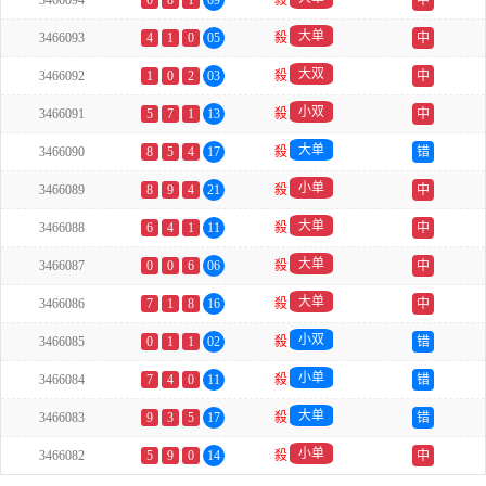
3466094
0
8
1
09
殺
中
大单
3466093
4
1
0
05
殺
中
大双
3466092
1
0
2
03
殺
中
小双
3466091
5
7
1
13
殺
中
大单
3466090
8
5
4
17
殺
错
小单
3466089
8
9
4
21
殺
中
大单
3466088
6
4
1
11
殺
中
大单
3466087
0
0
6
06
殺
中
大单
3466086
7
1
8
16
殺
中
小双
3466085
0
1
1
02
殺
错
小单
3466084
7
4
0
11
殺
错
大单
3466083
9
3
5
17
殺
错
小单
3466082
5
9
0
14
殺
中