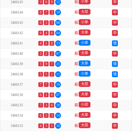
小单
3466145
3
0
9
12
殺
中
大双
3466144
9
7
3
19
殺
中
小单
3466143
0
5
3
08
殺
中
大单
3466142
0
4
0
04
殺
中
小单
3466141
4
1
8
13
殺
错
大单
3466140
3
2
2
07
殺
中
大单
3466139
5
9
7
21
殺
错
小单
3466138
5
5
1
11
殺
错
大双
3466137
7
7
5
19
殺
中
大单
3466136
6
1
0
07
殺
中
小双
3466135
7
3
8
18
殺
中
大单
3466134
6
5
3
14
殺
中
大双
3466133
4
5
1
10
殺
中