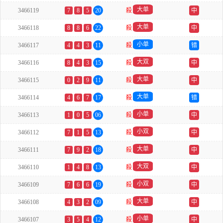
大单
3466119
7
8
5
20
殺
中
大单
3466118
8
8
6
22
殺
中
小单
3466117
4
4
3
11
殺
错
大双
3466116
8
4
3
15
殺
中
大单
3466115
0
2
9
11
殺
中
大单
3466114
4
6
7
17
殺
错
小单
3466113
1
0
5
06
殺
中
小双
3466112
7
1
5
13
殺
中
大单
3466111
7
9
2
18
殺
中
大双
3466110
1
4
8
13
殺
中
小双
3466109
7
6
6
19
殺
中
大单
3466108
4
3
2
09
殺
中
小单
3466107
3
5
4
12
殺
中