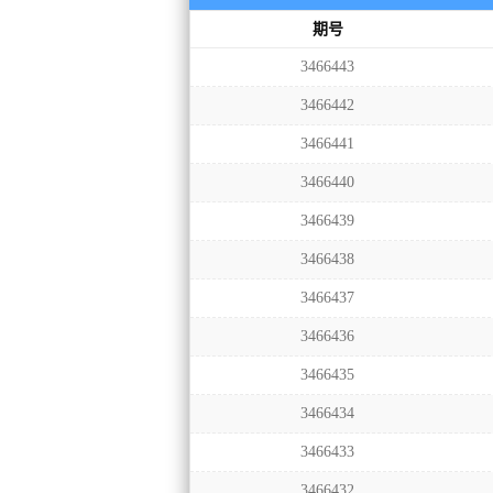
期号
3466443
3466442
3466441
3466440
3466439
3466438
3466437
3466436
3466435
3466434
3466433
3466432