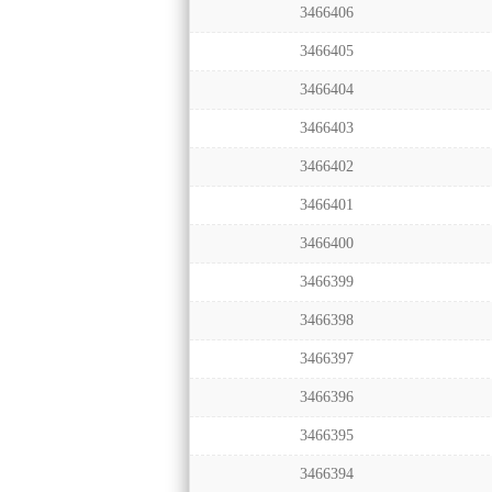
3466406
3466405
3466404
3466403
3466402
3466401
3466400
3466399
3466398
3466397
3466396
3466395
3466394