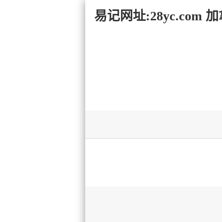
易记网址:28yc.co