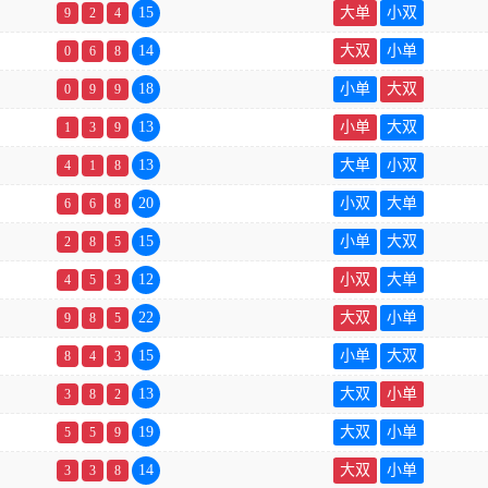
15
大单
小双
9
2
4
14
大双
小单
0
6
8
18
小单
大双
0
9
9
13
小单
大双
1
3
9
13
大单
小双
4
1
8
20
小双
大单
6
6
8
15
小单
大双
2
8
5
12
小双
大单
4
5
3
22
大双
小单
9
8
5
15
小单
大双
8
4
3
13
大双
小单
3
8
2
19
大双
小单
5
5
9
14
大双
小单
3
3
8