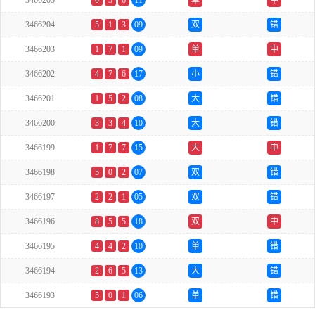
3466205
0
5
6
11
单
中
3466204
5
1
3
09
双
错
3466203
1
7
1
09
单
中
3466202
4
7
6
17
小
错
3466201
1
5
2
08
大
错
3466200
3
3
4
10
大
错
3466199
1
7
7
15
大
中
3466198
5
0
2
07
双
错
3466197
2
2
1
05
双
错
3466196
8
5
5
18
双
中
3466195
4
4
2
10
单
错
3466194
2
6
5
13
大
错
3466193
5
0
1
06
单
错