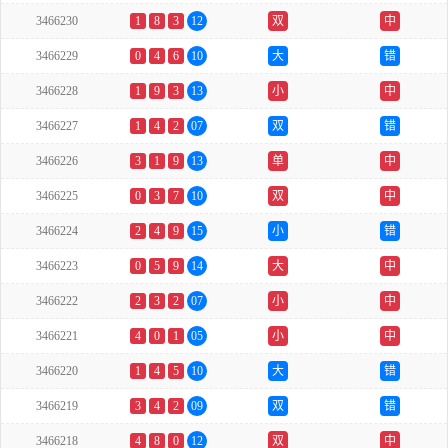
3466230
1
8
3
12
双
中
3466229
0
4
6
10
大
错
3466228
1
9
3
13
小
中
3466227
1
4
2
07
双
错
3466226
3
1
9
13
单
中
3466225
0
3
7
10
双
中
3466224
2
4
9
15
小
错
3466223
0
5
9
14
大
中
3466222
2
3
2
07
小
中
3466221
4
0
1
05
小
中
3466220
1
4
5
10
大
错
3466219
3
4
2
09
双
错
3466218
4
8
0
12
双
中