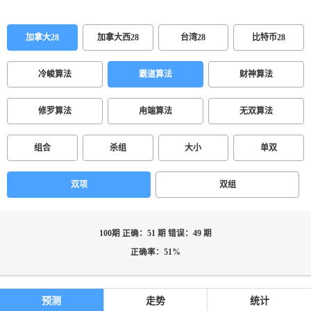
加拿大28
加拿大西28
台湾28
比特币28
冷峻算法
霸道算法
财神算法
修罗算法
甪端算法
无双算法
组合
杀组
大小
单双
双项
双组
100期 正确：51 期 错误：49 期
正确率：51%
预测
走势
统计