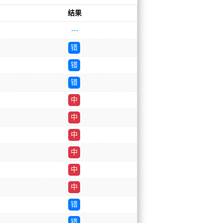
结果
---
错
错
错
中
中
中
中
中
中
错
错