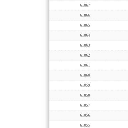
61867
61866
61865
61864
61863
61862
61861
61860
61859
61858
61857
61856
61855