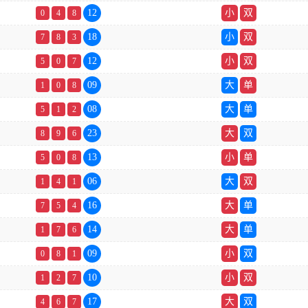
12
小
双
0
4
8
18
小
双
7
8
3
12
小
双
5
0
7
09
大
单
1
0
8
08
大
单
5
1
2
23
大
双
8
9
6
13
小
单
5
0
8
06
大
双
1
4
1
16
大
单
7
5
4
14
大
单
1
7
6
09
小
双
0
8
1
10
小
双
1
2
7
17
大
双
4
6
7