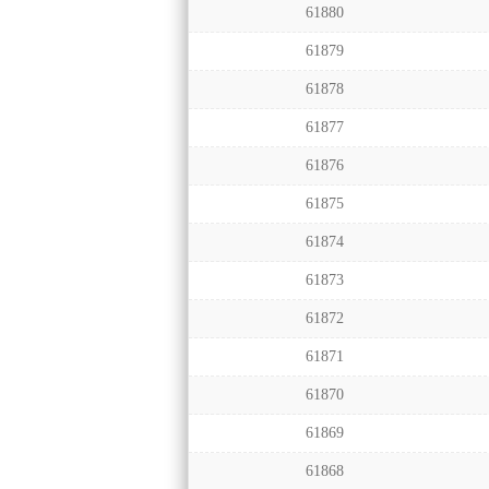
61880
61879
61878
61877
61876
61875
61874
61873
61872
61871
61870
61869
61868