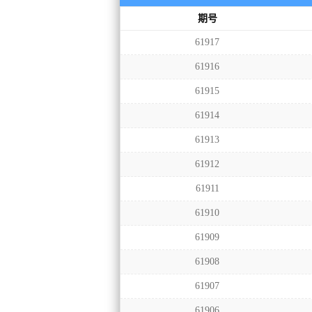
期号
61917
61916
61915
61914
61913
61912
61911
61910
61909
61908
61907
61906